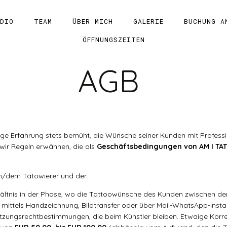
DIO
TEAM
ÜBER MICH
GALERIE
BUCHUNG A
ÖFFNUNGSZEITEN
AGB
ige Erfahrung stets bemüht, die Wünsche seiner Kunden mit Professi
wir Regeln erwähnen, die als
Geschäftsbedingungen von AM I TA
in/dem Tätowierer und der
ltnis in der Phase, wo die Tattoowünsche des Kunden zwischen de
f mittels Handzeichnung, Bildtransfer oder über Mail-WhatsApp-Ins
utzungsrechtbestimmungen, die beim Künstler bleiben. Etwaige Korr