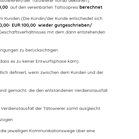
towierein/der Tätowierer vorab deklariert)
0,00
auf den vereinbarten Tattoopreis
berechnet
.
em Kunden (Die Kundin/der Kunde entscheidet sich
0,00- EUR 100,00 wieder gutgeschrieben/
 Geschäftsverhältnisses mit dem dann entstehenden
ngungen zu berücksichtigen:
 dass es zu keiner Entwurfsphase kam).
ltlich definiert, wenn zwischen dem Kunden und der
tend gemacht, die den entstandenen Verdienstausfall
Verdienstausfall der Tätowierer somit ausgleicht.
ezogen.
 die jeweiligen Kommunikationswege über eine