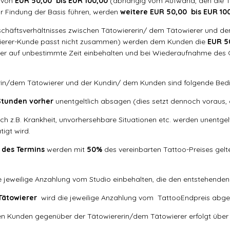
g von
EUR 50,00 bis EUR 100,00
(abhängig vom Aufwand, den die Tä
ur Findung der Basis führen, werden
weitere EUR 50,00 bis EUR 10
schäftsverhältnisses zwischen Tätowiererin/ dem Tätowierer und d
towierer-Kunde passt nicht zusammen) werden dem Kunden die
EUR 5
ber auf unbestimmte Zeit einbehalten und bei Wiederaufnahme des
in/dem Tätowierer und der Kundin/ dem Kunden sind folgende Bedi
Stunden vorher
unentgeltlich absagen (dies setzt dennoch voraus,
ch z.B. Krankheit, unvorhersehbare Situationen etc. werden unentge
igt wird.
 des Termins
werden mit
50%
des vereinbarten Tattoo-Preises gel
e jeweilige Anzahlung vom Studio einbehalten, die den entstehenden 
Tätowierer
wird die jeweilige Anzahlung vom TattooEndpreis abg
en Kunden gegenüber der Tätowiererin/dem Tätowierer erfolgt über