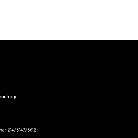
nanfrage
er 214/5147/3612